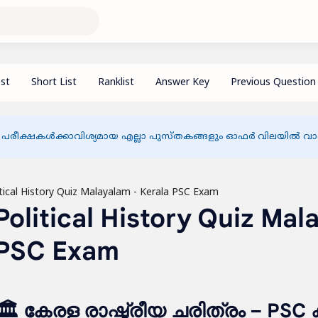
 പരീക്ഷകൾക്കാവിശ്യമായ എല്ലാ പുസ്തകങ്ങളും ഓഫർ വിലയിൽ വാങ്
Political History Quiz Mal
 PSC Exam
🏛 കേരള രാഷ്ട്രീയ ചരിത്രം – PSC 