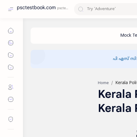
psctestbook.com
പി എസ് സി
Home
Kerala 
Kerala